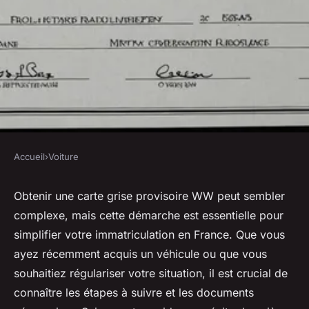
Accueil
›
Voiture
VOITURE
Carte grise provisoire ww :
Obtenir une carte grise provisoire WW peut sembler
complexe, mais cette démarche est essentielle pour
simplifiez votre
simplifier votre immatriculation en France. Que vous
immatriculation
ayez récemment acquis un véhicule ou que vous
souhaitiez régulariser votre situation, il est crucial de
Maria
•
20 janvier 2025
•
3 min de lecture
connaître les étapes à suivre et les documents