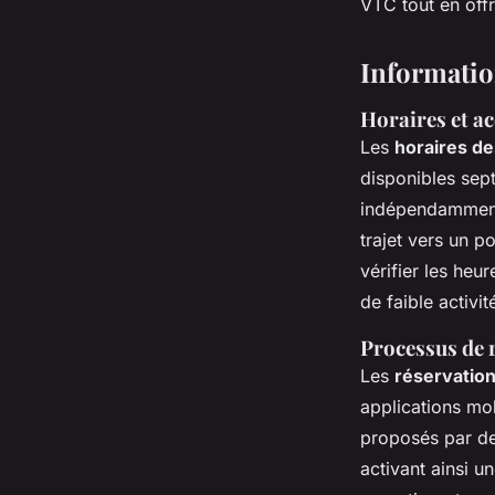
VTC tout en offr
Informatio
Horaires et ac
Les
horaires de
disponibles sept
indépendamment 
trajet vers un 
vérifier les heu
de faible activit
Processus de r
Les
réservation
applications mo
proposés par des
activant ainsi u