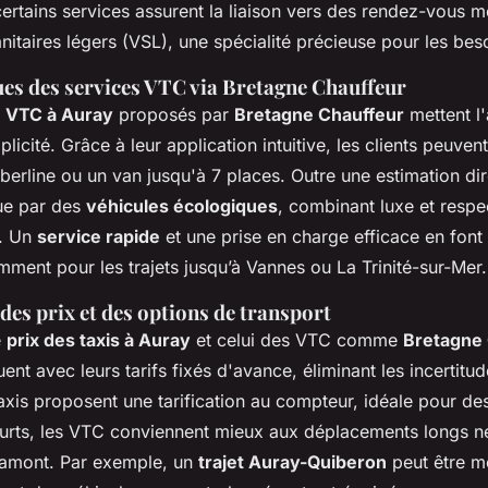
 certains services assurent la liaison vers des rendez-vous 
nitaires légers (VSL), une spécialité précieuse pour les bes
ues des services VTC via Bretagne Chauffeur
e VTC à Auray
proposés par
Bretagne Chauffeur
mettent l'
plicité. Grâce à leur application intuitive, les clients peuven
erline ou un van jusqu'à 7 places. Outre une estimation dire
gue par des
véhicules écologiques
, combinant luxe et respe
t. Un
service rapide
et une prise en charge efficace en font
ment pour les trajets jusqu’à Vannes ou La Trinité-sur-Mer.
es prix et des options de transport
e
prix des taxis à Auray
et celui des VTC comme
Bretagne 
t avec leurs tarifs fixés d'avance, éliminant les incertitu
axis proposent une tarification au compteur, idéale pour des
urts, les VTC conviennent mieux aux déplacements longs n
n amont. Par exemple, un
trajet Auray-Quiberon
peut être m