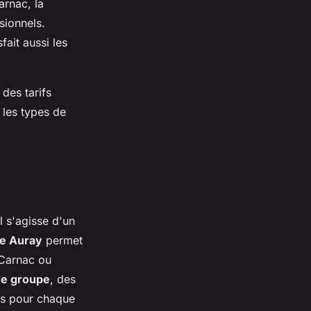
arnac, la
sionnels.
sfait aussi les
 des tarifs
 les types de
l s'agisse d'un
re Auray
permet
 Carnac ou
de groupe
, des
nts pour chaque