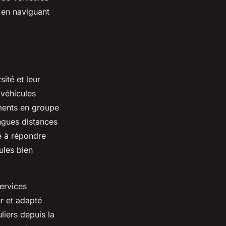
t en naviguant
ité et leur
 véhicules
ements en groupe
ongues distances
té à répondre
ules bien
ervices
r et adapté
liers depuis la