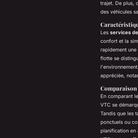
trajet. De plus,
des véhicules sa
Caractéristiq
Les
services d
confort et la sim
rapidement une b
flotte se distin
l'environnemen
appréciée, notam
Comparaison d
En comparant l
VTC se démarquen
Tandis que les t
ponctuels ou co
planification e