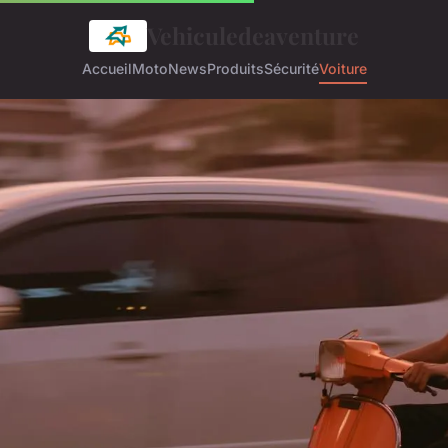
Vehiculedeaventure
Accueil
Moto
News
Produits
Sécurité
Voiture