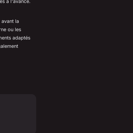
és à l'avance.
 avant la
rne ou les
ements adaptés
galement