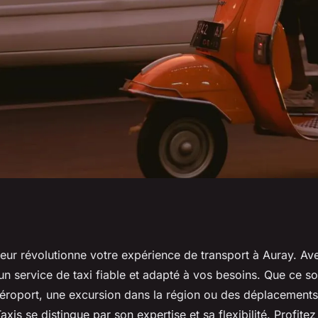
 votre taxi à Auray
eur révolutionne votre expérience de transport à Auray. Av
un service de taxi fiable et adapté à vos besoins. Que ce so
’aéroport, une excursion dans la région ou des déplacements
axis se distingue par son expertise et sa flexibilité. Profite