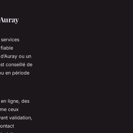
 Auray
 services
 fiable
 d’Auray ou un
st conseillé de
 ou en période
 en ligne, des
omme ceux
ant validation,
contact