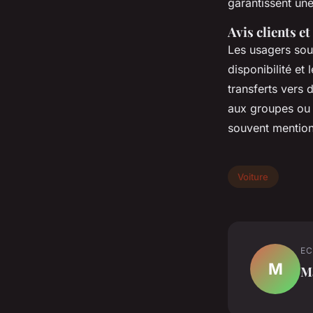
garantissent une
Avis clients e
Les usagers soul
disponibilité et
transferts vers
aux groupes ou 
souvent mentio
Voiture
EC
M
M