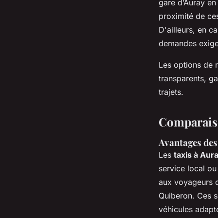
gare d’Auray en
proximité de ces
D'ailleurs, en c
demandes exigea
Les options de r
transparents, ga
trajets.
Comparaiso
Avantages des 
Les
taxis à Aur
service local ou
aux voyageurs d
Quiberon. Ces s
véhicules adapté