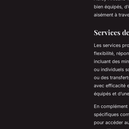
bien équipés, d’
Maria
•
18 janvier 2025
•
4 min de lecture
aisément à trave
Services de
Les services pro
flexibilité, rép
incluant des mi
ou individuels s
ou des transfert
avec efficacité 
équipés et d’une
En complément de
spécifiques com
pour accéder aux