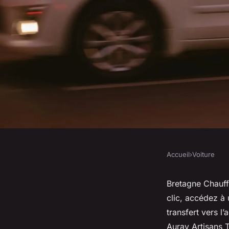
Accueil
›
Voiture
VOITURE
Bretagne chauffeur :
Bretagne Chauff
clic, accédez à 
en un clic !
transfert vers l
Auray Artisans T