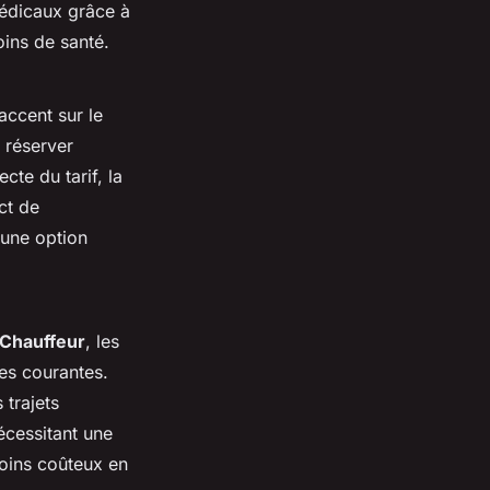
médicaux grâce à
oins de santé.
accent sur le
t réserver
cte du tarif, la
ct de
 une option
Chauffeur
, les
des courantes.
 trajets
écessitant une
oins coûteux en