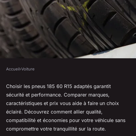
Accueil
›
Voiture
VOITURE
Découvrez les meilleurs pneus
Choisir les pneus 185 60 R15 adaptés garantit
sécurité et performance. Comparer marques,
185 60 r15 au meilleur prix
caractéristiques et prix vous aide à faire un choix
éclairé. Découvrez comment allier qualité,
Maria
•
1 septembre 2025
•
6 min de lecture
compatibilité et économies pour votre véhicule sans
compromettre votre tranquillité sur la route.