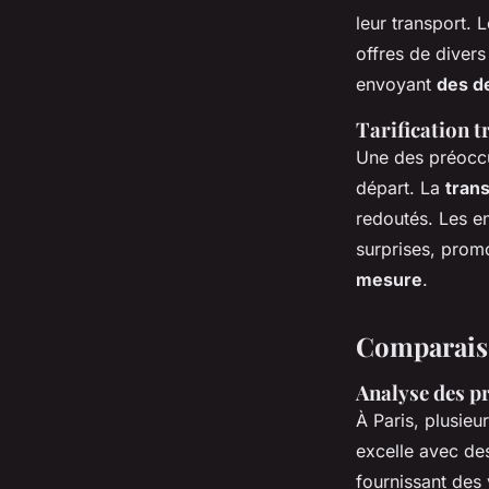
leur transport.
offres de divers
envoyant
des d
Tarification 
Une des préoccup
départ. La
trans
redoutés. Les en
surprises, prom
mesure
.
Comparaiso
Analyse des pr
À Paris, plusieu
excelle avec d
fournissant des