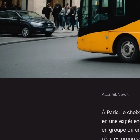
Accueil
›
News
NEWS
Location bus à paris
À Paris, le cho
en une expérien
mesure pour vos tra
en groupe ou un 
réputés proposan