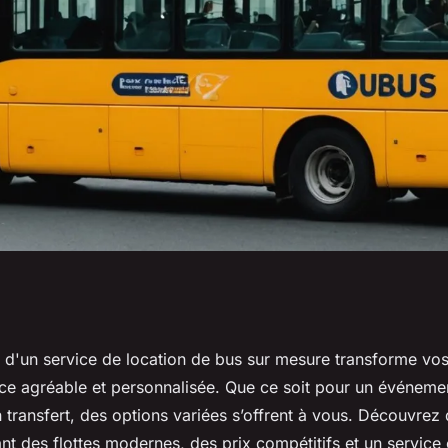
 : des solutions sur
ix d'un service de location de bus sur mesure transforme v
ce agréable et personnalisée. Que ce soit pour un événeme
jets
transfert, des options variées s’offrent à vous. Découvrez 
t des flottes modernes, des prix compétitifs et un service c