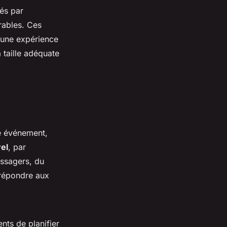
és par
rables. Ces
 une expérience
a taille adéquate
e événement,
el
, par
ssagers, du
répondre aux
ients de planifier