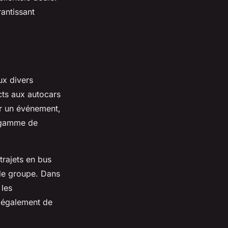
rantissant
ux divers
cts aux autocars
er un événement,
e gamme de
trajets en bus
 de groupe. Dans
 les
t également de