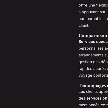
offre une flexib
s'appuyant sur u
comparant les of
client.
Comparaison d
Services spéci
personnalisés a
arrangements sur
gestion des dép
rapides auprès 
voyage conforta
Témoignages de
Les clients appr
des services off
mentionnée com