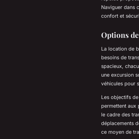
Naviguer dans ce
Maria
•
23 janvier 2025
•
4 min de lecture
confort et sécur
Options de 
La location de b
besoins de tran
spacieux, chacu
une excursion sc
véhicules pour s
Les objectifs de
permettent aux 
le cadre des tra
déplacements de
ce moyen de trans