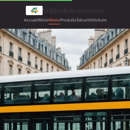
Vehiculedeaventure
Accueil
Moto
News
Produits
Sécurité
Voiture