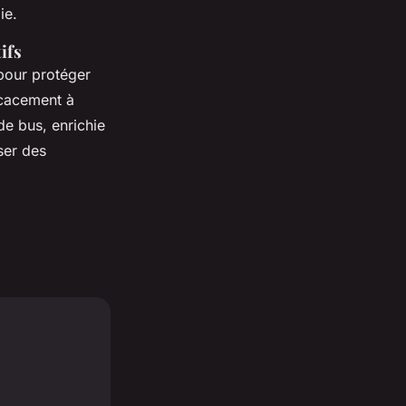
ie.
ifs
our protéger
icacement à
de bus, enrichie
ser des