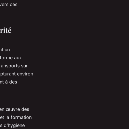
vers ces
rité
nt un
nforme aux
ransports sur
pturant environ
nt à des
t en œuvre des
 et la formation
s d’hygiène