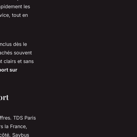
apidement les
vice, tout en
nclus dès le
 cachés souvent
t clairs et sans
port sur
ort
ffres. TDS Paris
s la France,
côté, Saybus