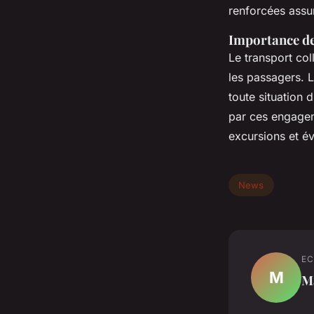
renforcées assu
Importance de 
Le transport col
les passagers. 
toute situation 
par ces engagem
excursions et é
News
EC
M
M