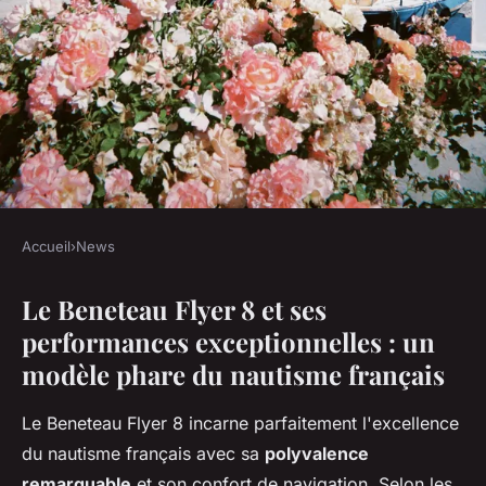
Accueil
›
News
NEWS
Le Beneteau Flyer 8 et ses
Le beneteau flyer 8 : l'alliance
performances exceptionnelles : un
parfaite de style et
modèle phare du nautisme français
performance
Le Beneteau Flyer 8 incarne parfaitement l'excellence
Maria
•
22 décembre 2025
•
7 min de lecture
du nautisme français avec sa
polyvalence
remarquable
et son confort de navigation. Selon les