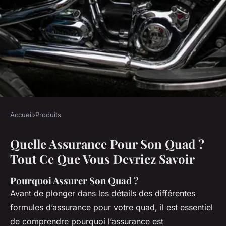
Accueil
›
Produits
PRODUITS
Quelle Assurance Pour Son Quad ?
Quelle assurance pour son
Tout Ce Que Vous Devriez Savoir
quad
Pourquoi Assurer Son Quad ?
Maria
•
26 novembre 2024
•
5 min de lecture
Avant de plonger dans les détails des différentes
formules d’assurance pour votre quad, il est essentiel
de comprendre pourquoi l’assurance est