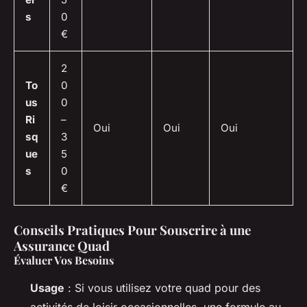
s
0
€
2
To
0
us
0
Ri
–
Oui
Oui
Oui
sq
3
ue
5
s
0
€
Conseils Pratiques Pour Souscrire à une
Assurance Quad
Évaluer Vos Besoins
Usage
: Si vous utilisez votre quad pour des