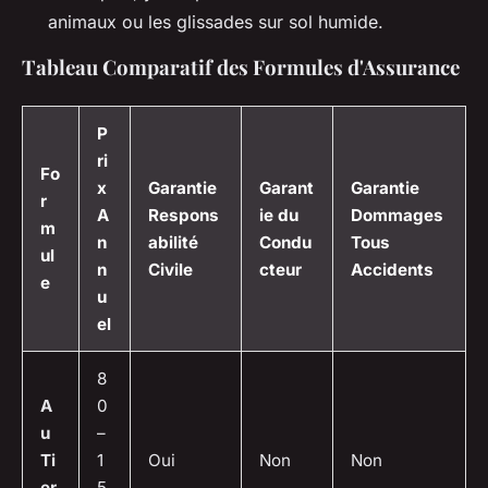
animaux ou les glissades sur sol humide.
Tableau Comparatif des Formules d'Assurance
P
ri
Fo
x
Garantie
Garant
Garantie
r
A
Respons
ie du
Dommages
m
n
abilité
Condu
Tous
ul
n
Civile
cteur
Accidents
e
u
el
8
A
0
u
–
Ti
1
Oui
Non
Non
er
5